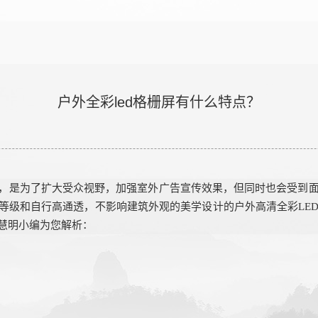
户外全彩led格栅屏有什么特点？
，
是
为了扩大受众视野，加强室外广告宣传效果
，
但同时也
会受到
等级
和
自行高通透，不影响建筑外观的美学设计
的
户外高清全彩
LE
由慧明小编为您解析：