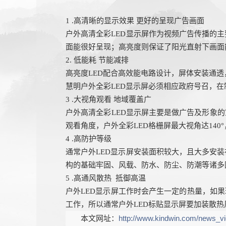
1 .高清晰的显示效果 更好的呈现广告画面
户外高清全彩
LED显示屏作为视频广告传播的
面能很好呈现；高亮度则保证了阳光直射下画面
2. 低能耗 节能减排
高亮度
LED配合高效能电路设计，屏体安装通
慧明户外全彩
LED显示屏必须相应政府号召，
3 .大视角观看 地域覆盖广
户外高清全彩
LED显示屏主要是做广告及形象
观看角度
，
户外全彩
LED格栅屏最大视角达140
4 .高防护等级
通常户外
LED显示屏安装面积较大，且大多安
构的基础牢固、风载、防水、防尘、防潮等诸多因
5 .
高
通风散热
抵御高温
户外
LED显示屏工作时会产生一定的热量，如
工作，所以通常户外LED标贴显示屏要加装散
本文网址：
http://www.kindwin.com/news_v