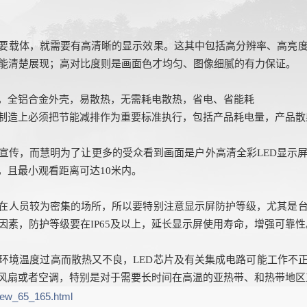
主要载体，就需要有高清晰的显示效果。这其中包括高分辨率、高亮
能清楚展现；高对比度则是画面色才均匀、图像细腻的有力保证。
透，全铝合金外壳，易散热，无需耗电散热，省电、省能耗
在制造上必须把节能减排作为重要标准执行，包括产品耗电量，产品
的宣传，而慧明
为了
让更多的受众看到画面是户外高清全彩
LED显示
°，且最小观看距离可达10米内。
装在人员较为密集的场所，所以要特别注意显示屏防护等级，尤其是
素，防护等级要在IP65及以上，延长显示屏使用寿命，增强可靠性
果环境温度过高而散热又不良，LED芯片及有关集成电路可能工作不
热风扇或者空调，特别是对于需要长时间在高温的亚热带、和热带地
iew_65_165.html